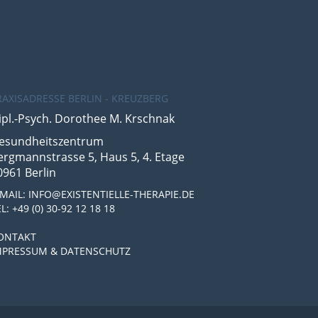
RAXISADRESSE BERLIN - KREUZBERG
ipl.-Psych. Dorothee M. Krschnak
esundheitszentrum
ergmannstrasse 5, Haus 5, 4. Etage
0961 Berlin
-MAIL: INFO@EXISTENTIELLE-THERAPIE.DE
L: +49 (0) 30-92 12 18 18
ONTAKT
MPRESSUM & DATENSCHUTZ