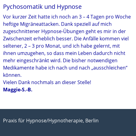
Pychosomatik und Hypnose
Vor kurzer Zeit hatte ich noch an 3 – 4 Tagen pro Woche
heftige Migräneattacken. Dank speziell auf mich
zugeschnittener Hypnose-Übungen geht es mir in der
Zwischenzeit erheblich besser. Die Anfälle kommen viel
seltener, 2 – 3 pro Monat, und ich habe gelernt, mit
ihnen umzugehen, so dass mein Leben dadurch nicht
mehr eingeschränkt wird. Die bisher notwendigen
Medikamente habe ich nach und nach „ausschleichen“
können.
Vielen Dank nochmals an dieser Stelle!
Maggie-S.-B.
Praxis für Hypnose/Hypnotherapie, Berlin