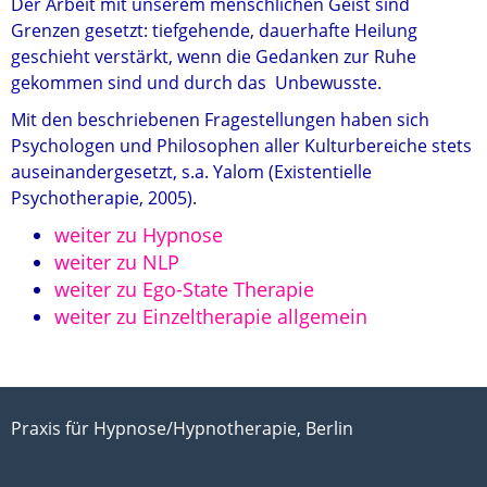
Der Arbeit mit unserem menschlichen Geist sind
Grenzen gesetzt: tiefgehende, dauerhafte Heilung
geschieht verstärkt, wenn die Gedanken zur Ruhe
gekommen sind und durch das Unbewusste.
Mit den beschriebenen Fragestellungen haben sich
Psychologen und Philosophen aller Kulturbereiche stets
auseinandergesetzt, s.a. Yalom (Existentielle
Psychotherapie, 2005).
weiter zu Hypnose
weiter zu NLP
weiter zu Ego-State Therapie
weiter zu Einzeltherapie allgemein
Praxis für Hypnose/Hypnotherapie, Berlin